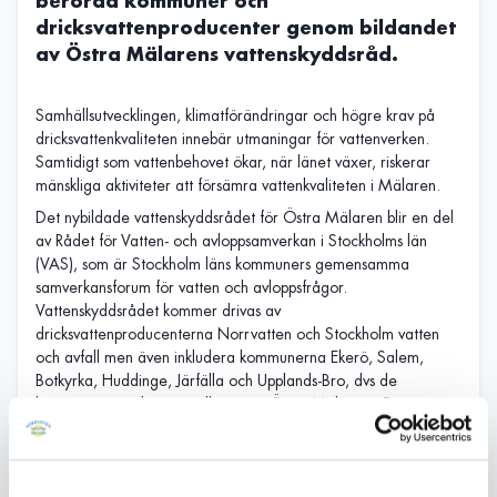
berörda kommuner och
dricksvattenproducenter genom bildandet
av Östra Mälarens vattenskyddsråd.
Samhällsutvecklingen, klimatförändringar och högre krav på
dricksvattenkvaliteten innebär utmaningar för vattenverken.
Samtidigt som vattenbehovet ökar, när länet växer, riskerar
mänskliga aktiviteter att försämra vattenkvaliteten i Mälaren.
Det nybildade vattenskyddsrådet för Östra Mälaren blir en del
av Rådet för Vatten- och avloppsamverkan i Stockholms län
(VAS), som är Stockholm läns kommuners gemensamma
samverkansforum för vatten och avloppsfrågor.
Vattenskyddsrådet kommer drivas av
dricksvattenproducenterna Norrvatten och Stockholm vatten
och avfall men även inkludera kommunerna Ekerö, Salem,
Botkyrka, Huddinge, Järfälla och Upplands-Bro, dvs de
kommuner som har strandlinje mot Östra Mälaren. Den
viktigaste uppgiften för vattenskyddsrådet är att samordna
insatser för att skydda vattenkvaliteten i Östra Mälaren. Rådet
ska till exempel kunna genomföra gemensamma utredningar
och informationsinsatser. Initialt kommer Norrvatten att vara