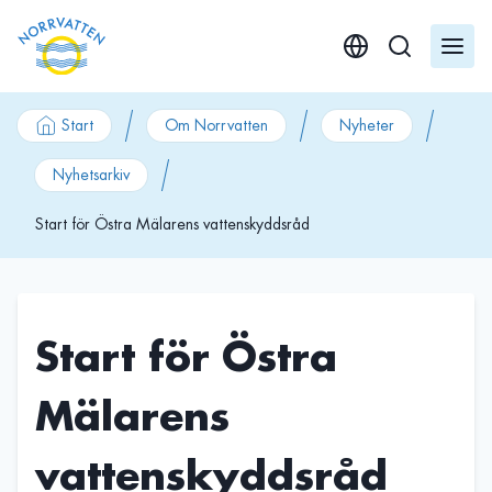
GÃ¥ till innehÃ¥ll
Start
Om Norrvatten
Nyheter
Nyhetsarkiv
Start för Östra Mälarens vattenskyddsråd
Start för Östra
Mälarens
vattenskyddsråd