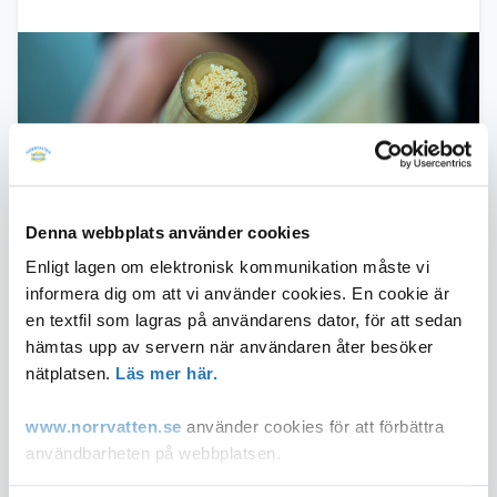
Denna webbplats använder cookies
DRICKS är en samverkansplattform för
Enligt lagen om elektronisk kommunikation måste vi
dricksvattenforskning med målet att bidra
informera dig om att vi använder cookies. En cookie är
till en säkrare dricksvattenförsörjning.
en textfil som lagras på användarens dator, för att sedan
hämtas upp av servern när användaren åter besöker
DRICKS är en samverkansplattform för dricksvattenforskning vid
nätplatsen.
Läs mer här.
Chalmers, Lunds tekniska högskola, Linköpings universitet, SLU
och Uppsala universitet. För att klara dagens och framtida
www.norrvatten.se
använder cookies för att förbättra
utmaningar måste akademin, branschen, myndigheter och
användbarheten på webbplatsen.
övriga aktörer samverka kring forskningsfrågor och globala
hållbarhetsmål. På så sätt kan vi lättare utveckla och sprida