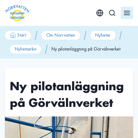
GÃ¥ till innehÃ¥ll
Start
Om Norrvatten
Nyheter
Nyhetsarkiv
Ny pilotanläggning på Görvälnverket
Ny pilotanläggning
på Görvälnverket