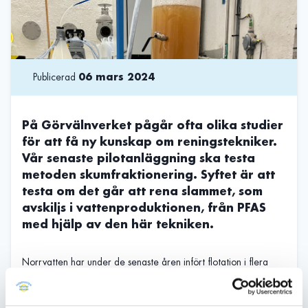
Publicerad
06 mars 2024
På Görvälnverket pågår ofta olika studier
för att få ny kunskap om reningstekniker.
Vår senaste pilotanläggning ska testa
metoden skumfraktionering. Syftet är att
testa om det går att rena slammet, som
avskiljs i vattenproduktionen, från PFAS
med hjälp av den här tekniken.
Norrvatten har under de senaste åren infört flotation i flera
bassänger i fällningen, som är hjärtat av reningen på
vattenverket. Flotation är en reningsmetod som bidrar till en
höjning av Görvälnverkets kapacitet. En positiv bieffekt av