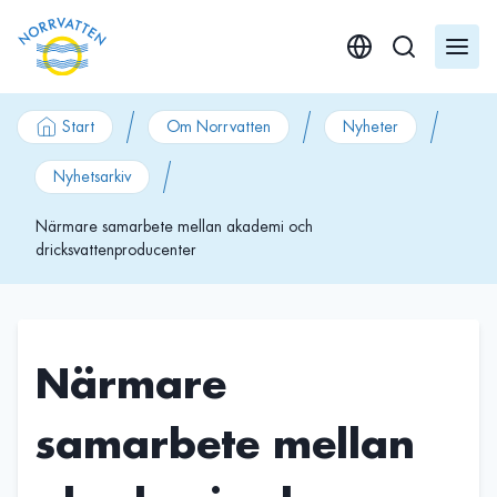
GÃ¥ till innehÃ¥ll
Start
Om Norrvatten
Nyheter
Nyhetsarkiv
Närmare samarbete mellan akademi och
dricksvattenproducenter
Närmare
samarbete mellan