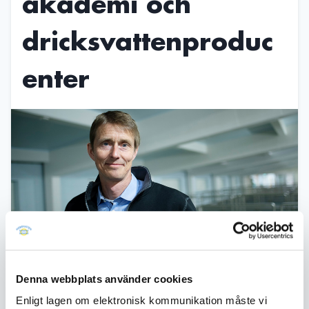
akademi och
dricksvattenproduc
enter
Publicerad
06 november 2024
Denna webbplats använder cookies
Daniel Hellström, chef för kvalitet och
utveckling på Norrvatten, kommer
Enligt lagen om elektronisk kommunikation måste vi