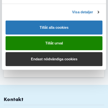
samverkansplattform för dricksvattenforskning - har varit och är
viktiga för att utveckla arbetssätt och kunskap som behövs för att
långsiktigt och kostnadseffektivt trygga vattenförsörjningen. Min
Visa detaljer
förhoppning är att jag ska bidra till att Chalmers fortsätter
arbeta med viktiga samhällsfrågor som vattenförsörjning och
hållbar utveckling samt att DRICKS fortsätter vara det självklara
Tillåt alla cookies
navet i svensk dricksvattenförsörjning, säger Daniel Hellström.
DRICKS är en samverkansplattform för dricksvattenforskning vid
Tillåt urval
Chalmers, Lunds tekniska högskola, Linköpings universitet, SLU
och Uppsala universitet. Läs mer om
DRICKS
Endast nödvändiga cookies
Dela sidan
Kontakt